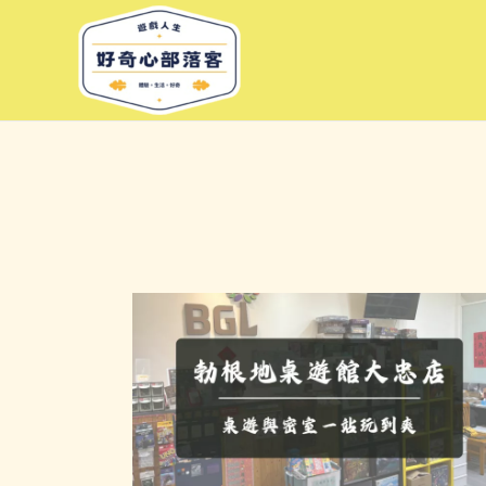
跳
至
主
要
內
容