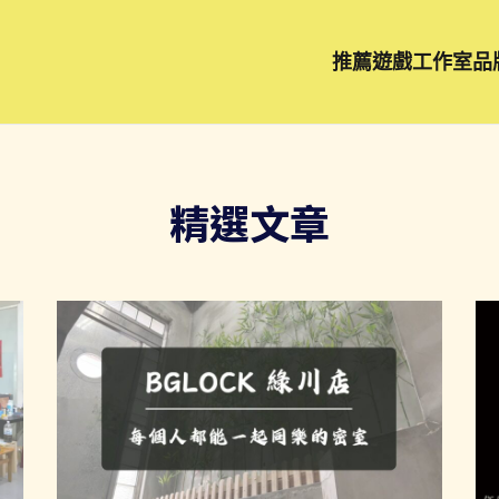
推薦遊戲工作室品
精選文章
頁
頁
頁
頁
頁
頁
頁
面
面
面
面
面
面
面