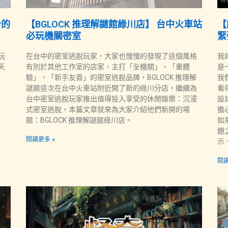
合的
【BGLOCK 推理解謎館綠川店】 台中火車站
【
必玩機關密室
緊
玩
在台中的密室逃脫玩家，大家也慢慢的發現了這個風格
我
天
有別於其他工作室的店家，主打「全機關」、「重體
是
驗」、「新手友善」的密室逃脫品牌，BGLOCK 推理解
我
謎館這次在台中火車站附近開了新的綠川分店，繼續為
看
台中密室逃脫玩家推出值得投入享受的休閒娛樂：沉浸
設
式密室逃脫。本篇文章就來為大家介紹他們新開的場
擔
館：BGLOCK 推理解謎館綠川店。
如
題
閱讀更多 »
示
閱讀