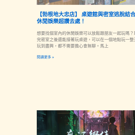
【勃根地大忠店】 桌遊館與密室逃脫結
休閒娛樂超讚去處！
想要找個室內的休閒娛樂可以放鬆跟朋友一起玩嗎？
完密室之後還能接著玩桌遊，可以在一個地點玩一整
玩到盡興，都不需要擔心會無聊。馬上
閱讀更多 »