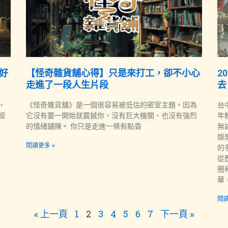
好
【怪奇雜貨舖心得】只是來打工，卻不小心
2
走進了一段人生片段
去
，
《怪奇雜貨舖》是一個很容易被低估的密室主題。因為
台
超
它沒有要一開始就震撼你，沒有巨大機關、也沒有強烈
年
的情緒鋪陳。 你只是走進一條有點昏
無
娛
閱讀更多 »
的
從
圈
華
閱讀
« 上一頁
1
2
3
4
5
6
7
下一頁 »