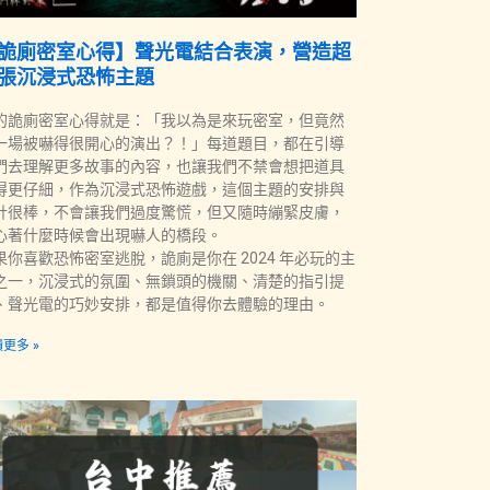
詭廁密室心得】聲光電結合表演，營造超
張沉浸式恐怖主題
的詭廁密室心得就是：「我以為是來玩密室，但竟然
一場被嚇得很開心的演出？！」每道題目，都在引導
們去理解更多故事的內容，也讓我們不禁會想把道具
得更仔細，作為沉浸式恐怖遊戲，這個主題的安排與
計很棒，不會讓我們過度驚慌，但又隨時繃緊皮膚，
心著什麼時候會出現嚇人的橋段。
果你喜歡恐怖密室逃脫，詭廁是你在 2024 年必玩的主
之一，沉浸式的氛圍、無鎖頭的機關、清楚的指引提
、聲光電的巧妙安排，都是值得你去體驗的理由。
更多 »