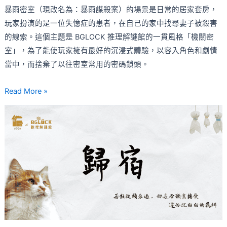
出
暴雨密室（現改名為：暴雨謀殺案）的場景是日常的居家套房，
來，
玩家扮演的是一位失憶症的患者，在自己的家中找尋妻子被殺害
你
的線索。這個主題是 BGLOCK 推理解謎館的一貫風格「機關密
卻
室」，為了能使玩家擁有最好的沉浸式體驗，以容入角色和劇情
越
當中，而捨棄了以往密室常用的密碼鎖頭。
來
越
Read More »
掉
【歸
進
宿
故
密
事
室
裡
心
得】
觸
動
心