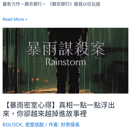
影
最新力作－錦衣御行。 《錦衣御行》跟我以往玩過
裡，
台
Read More »
中
【暴
機
雨
關
密
密
室
室
心
必
得】
玩！
真
相
一
點
【暴雨密室心得】真相一點一點浮出
一
來，你卻越來越掉進故事裡
點
BGLOCK
,
密室逃脫
/ 作者:
好奇探長
浮