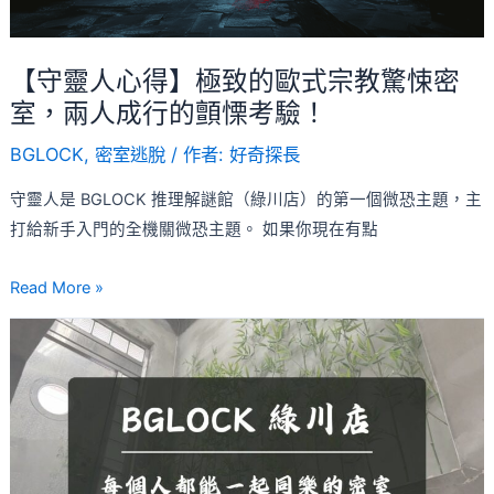
的
驗
歐
式
【守靈人心得】極致的歐式宗教驚悚密
宗
室，兩人成行的顫慄考驗！
教
BGLOCK
,
密室逃脫
/ 作者:
好奇探長
驚
悚
守靈人是 BGLOCK 推理解謎館（綠川店）的第一個微恐主題，主
密
打給新手入門的全機關微恐主題。 如果你現在有點
室，
兩
Read More »
人
【BGLOCK
成
推
行
理
的
解
顫
謎
慄
館
考