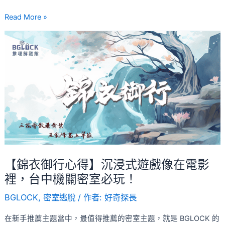
走
Read More »
進
【錦
了
衣
一
御
段
行
人
心
生
得】
片
沉
段
浸
式
遊
【錦衣御行心得】沉浸式遊戲像在電影
戲
裡，台中機關密室必玩！
像
BGLOCK
,
密室逃脫
/ 作者:
好奇探長
在
電
在新手推薦主題當中，最值得推薦的密室主題，就是 BGLOCK 的