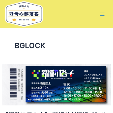
跳
文
Mai
至
章
Men
主
分
要
頁
內
容
BGLOCK
【躍
動
格
子
台
中】
華