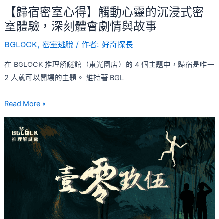
靈
【歸宿密室心得】觸動心靈的沉浸式密
的
室體驗，深刻體會劇情與故事
沉
BGLOCK
,
密室逃脫
/ 作者:
好奇探長
浸
式
在 BGLOCK 推理解謎館（東光園店）的 4 個主題中，歸宿是唯一
密
2 人就可以開場的主題。 維持著 BGL
室
體
Read More »
驗，
【1095
深
密
刻
室
體
心
會
得】
劇
壹
情
零
與
玖
故