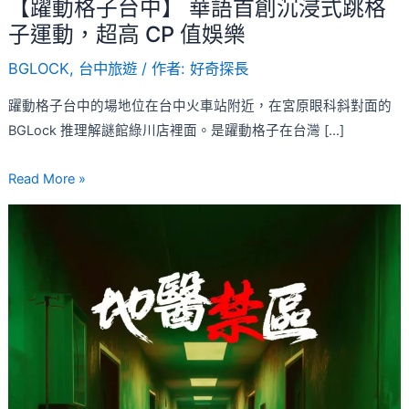
【躍動格子台中】 華語首創沉浸式跳格
語
子運動，超高 CP 值娛樂
首
創
BGLOCK
,
台中旅遊
/ 作者:
好奇探長
沉
浸
躍動格子台中的場地位在台中火車站附近，在宮原眼科斜對面的
式
BGLock 推理解謎館綠川店裡面。是躍動格子在台灣 […]
跳
Read More »
格
子
【地
運
醫
動，
禁
超
區
高
心
CP
得】
值
一
娛
場
樂