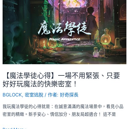
【魔
法
學
徒
心
得】
一
場
不
用
【魔法學徒心得】一場不用緊張、只要
緊
好好玩魔法的快樂密室！
張、
BGLOCK
,
密室逃脫
/ 作者:
好奇探長
只
要
我玩魔法學徒的心得就是：在誠意滿滿的魔法場景中，看見小品
好
密室的精緻。新手安心、情侶加分、朋友局超適合！ 這不是
好
玩