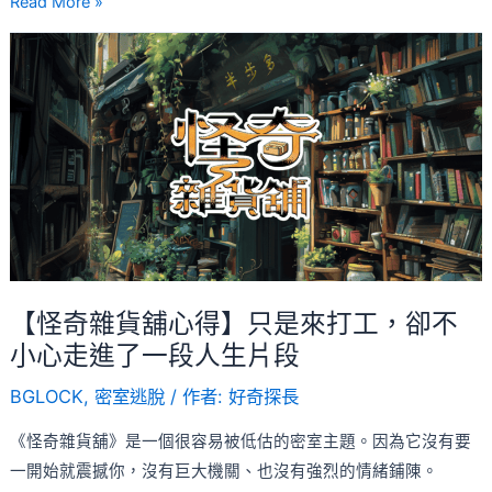
Read More »
魔
【怪
法
奇
的
雜
快
貨
樂
舖
密
心
室！
得】
只
是
來
【怪奇雜貨舖心得】只是來打工，卻不
打
小心走進了一段人生片段
工，
BGLOCK
,
密室逃脫
/ 作者:
好奇探長
卻
不
《怪奇雜貨舖》是一個很容易被低估的密室主題。因為它沒有要
小
一開始就震撼你，沒有巨大機關、也沒有強烈的情緒鋪陳。
心