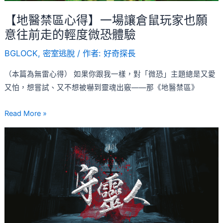
讓
倉
【地醫禁區心得】一場讓倉鼠玩家也願
鼠
意往前走的輕度微恐體驗
玩
BGLOCK
,
密室逃脫
/ 作者:
好奇探長
家
也
（本篇為無雷心得） 如果你跟我一樣，對「微恐」主題總是又愛
願
又怕，想嘗試、又不想被嚇到靈魂出竅——那《地醫禁區》
意
往
Read More »
前
【守
走
靈
的
人
輕
心
度
得】
微
極
恐
致
體