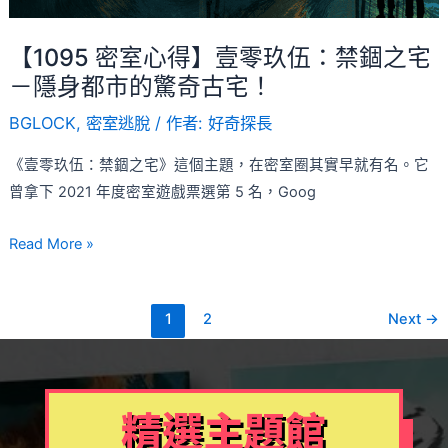
伍：
事
禁
【1095 密室心得】壹零玖伍：禁錮之宅
錮
－隱身都市的驚奇古宅！
之
BGLOCK
,
密室逃脫
/ 作者:
好奇探長
宅
－
《壹零玖伍：禁錮之宅》這個主題，在密室圈其實早就有名。它
隱
曾拿下 2021 年度密室遊戲票選第 5 名，Goog
身
都
Read More »
市
的
驚
1
2
Next
→
奇
古
宅！
精選主題館