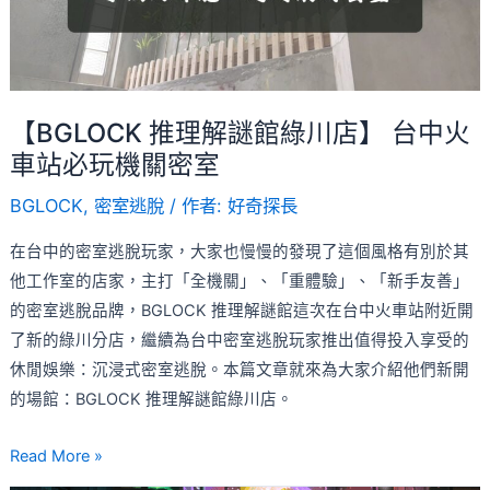
綠
驗！
川
店】
台
【BGLOCK 推理解謎館綠川店】 台中火
中
車站必玩機關密室
火
車
BGLOCK
,
密室逃脫
/ 作者:
好奇探長
站
在台中的密室逃脫玩家，大家也慢慢的發現了這個風格有別於其
必
他工作室的店家，主打「全機關」、「重體驗」、「新手友善」
玩
的密室逃脫品牌，BGLOCK 推理解謎館這次在台中火車站附近開
機
了新的綠川分店，繼續為台中密室逃脫玩家推出值得投入享受的
關
休閒娛樂：沉浸式密室逃脫。本篇文章就來為大家介紹他們新開
密
的場館：BGLOCK 推理解謎館綠川店。
室
Read More »