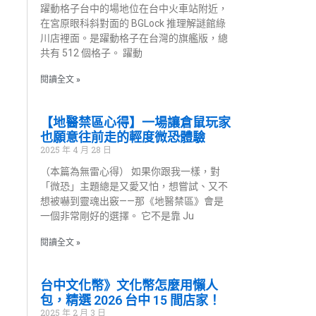
躍動格子台中的場地位在台中火車站附近，
在宮原眼科斜對面的 BGLock 推理解謎館綠
川店裡面。是躍動格子在台灣的旗艦版，總
共有 512 個格子。 躍動
閱讀全文 »
【地醫禁區心得】一場讓倉鼠玩家
也願意往前走的輕度微恐體驗
2025 年 4 月 28 日
（本篇為無雷心得） 如果你跟我一樣，對
「微恐」主題總是又愛又怕，想嘗試、又不
想被嚇到靈魂出竅——那《地醫禁區》會是
一個非常剛好的選擇。 它不是靠 Ju
閱讀全文 »
台中文化幣》文化幣怎麼用懶人
包，精選 2026 台中 15 間店家！
2025 年 2 月 3 日