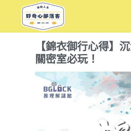
跳
至
主
要
內
【錦衣御行心得】沉
容
關密室必玩！