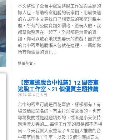
本文整理了全台中密室逃脫工作室與主題的
懶人包，幫助密室逃脫的玩家們，用最快速
的方式在本文尋找自己想要玩的密室逃脫主
題，所有的公開資訊如價格、遊玩人數，我
都幫你整理在一起了，全部都是無雷的資
訊，你可以放心地找想要玩的遊戲！最完整
的台中密室逃脫懶人包就在這裡，一篇給你
所有你需要的資訊！
閱讀全文 »
【密室逃脫台中推薦】12 間密室
逃脫工作室、21 個優質主題推薦
2024 年 4 月 6 日
台中的密室可說是百花齊放、樣樣都有！有
場景精細聞名的、有主打沉浸故事的，也有
專精機關或是謎題精妙的，或者是小天使特
別活潑友善的……每個工作室的風格都不盡相
同。今天我幫大家整理了 9 間個人推薦的台
中密室逃脫工作室，以及 15 個你應該要去