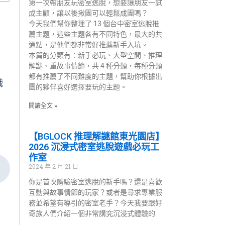
第一次帶朋友玩密室逃脫，想要讓朋友一試
成主顧，讓以後揪團可以輕鬆成團嗎？
今天我們幫你整理了 13 個台中密室逃脫推
薦主題，這些主題各有不同特色，最大的共
通點，是他們都非常好推薦新手入坑。
本篇的分類有：新手必玩、大型空間、推理
解謎、重故事情節，共 4 種分類，每種分類
都有推薦了不同難度的主題，幫助你根據出
戲
團的夥伴喜好選擇要玩的主題。
閱讀全文 »
【BGLOCK 推理解謎館東光園店】
2026 沉浸式密室逃脫遊戲必玩工
作室
2024 年 2 月 21 日
你是首次體驗密室逃脫的新手嗎？還是喜歡
互動與故事情節的玩家？或者是尋求專業服
務並希望有導引的密室老手？今天我要跟好
奇族人們介紹一個非常講究沉浸式體驗的