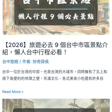
必
去
9
個
台
中
市
【2026】旅遊必去 9 個台中市區景點介
區
紹，懶人台中行程必看！
景
台中旅遊
/ 作者:
好奇探長
點
介
台中－位於台灣的中部，也是台灣的大城市，同時擁有了北上和
紹，
南下皆便利的地理之便，充滿文化、各式美食小吃還有許多自
懶
人
Read More »
台
【台
中
中
行