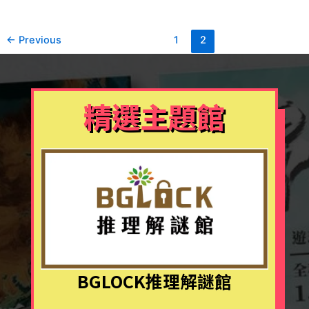
看
這
篇
←
Previous
1
2
就
夠
了！
精選主題館
BGLOCK推理解謎館