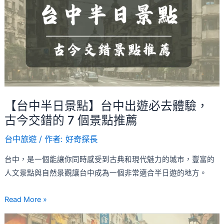
半
程
日
必
景
看！
點】
台
中
出
遊
【台中半日景點】台中出遊必去體驗，
必
古今交錯的 7 個景點推薦
去
台中旅遊
/ 作者:
好奇探長
體
驗，
台中，是一個能讓你同時感受到古典和現代魅力的城市，豐富的
古
人文景點與自然景觀讓台中成為一個非常適合半日遊的地方。
今
交
Read More »
錯
【2026】
的