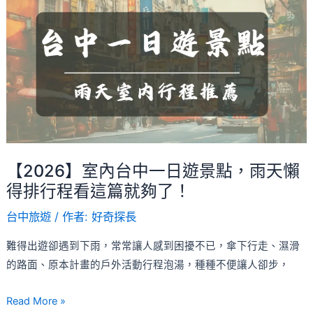
室
7
內
個
台
景
中
點
一
推
日
薦
遊
景
點，
【2026】室內台中一日遊景點，雨天懶
雨
得排行程看這篇就夠了！
天
台中旅遊
/ 作者:
好奇探長
懶
得
難得出遊卻遇到下雨，常常讓人感到困擾不已，傘下行走、濕滑
排
的路面、原本計畫的戶外活動行程泡湯，種種不便讓人卻步，
行
程
Read More »