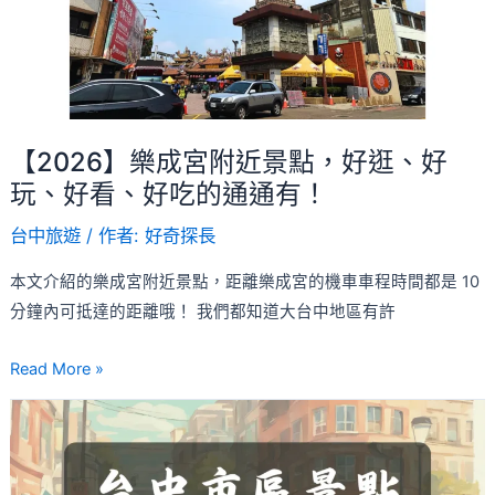
近
好
景
去
點，
處
好
逛、
【2026】樂成宮附近景點，好逛、好
好
玩、好看、好吃的通通有！
玩、
好
台中旅遊
/ 作者:
好奇探長
看、
本文介紹的樂成宮附近景點，距離樂成宮的機車車程時間都是 10
好
分鐘內可抵達的距離哦！ 我們都知道大台中地區有許
吃
的
Read More »
通
通
【2026】
有！
旅
遊