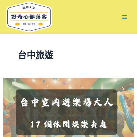
跳
文
Mai
至
章
Men
主
分
要
頁
內
容
台中旅遊
必
玩
推
薦》
台
中
室