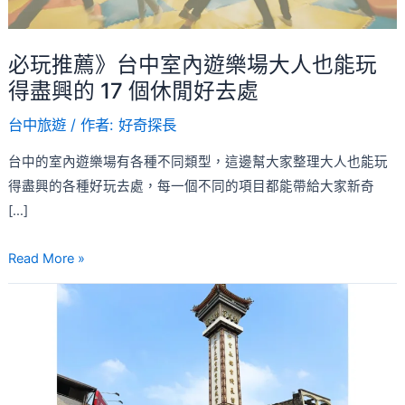
內
遊
樂
必玩推薦》台中室內遊樂場大人也能玩
場
得盡興的 17 個休閒好去處
大
台中旅遊
/ 作者:
好奇探長
人
也
台中的室內遊樂場有各種不同類型，這邊幫大家整理大人也能玩
能
得盡興的各種好玩去處，每一個不同的項目都能帶給大家新奇
玩
[…]
得
盡
Read More »
興
【2026】
的
樂
17
成
個
宮
休
附
閒