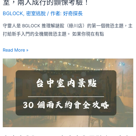
室，兩人成行的顫慄考驗！
教
BGLOCK
,
密室逃脫
/ 作者:
好奇探長
驚
悚
守靈人是 BGLOCK 推理解謎館（綠川店）的第一個微恐主題，主
密
打給新手入門的全機關微恐主題。 如果你現在有點
室，
兩
Read More »
人
台
成
中
行
室
的
內》
顫
2026
慄
台
考
中
驗！
室
內