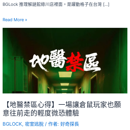
式
BGLock 推理解謎館綠川店裡面。是躍動格子在台灣 […]
跳
Read More »
格
子
【地
運
醫
動，
禁
超
區
高
心
CP
得】
值
一
娛
場
樂
讓
倉
【地醫禁區心得】一場讓倉鼠玩家也願
鼠
意往前走的輕度微恐體驗
玩
BGLOCK
,
密室逃脫
/ 作者:
好奇探長
家