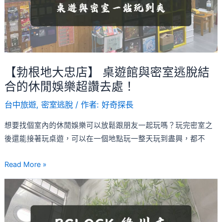
店】
桌
遊
館
與
【勃根地大忠店】 桌遊館與密室逃脫結
密
合的休閒娛樂超讚去處！
室
逃
台中旅遊
,
密室逃脫
/ 作者:
好奇探長
脫
想要找個室內的休閒娛樂可以放鬆跟朋友一起玩嗎？玩完密室之
結
後還能接著玩桌遊，可以在一個地點玩一整天玩到盡興，都不
合
的
Read More »
休
閒
【BGLOCK
娛
推
樂
理
超