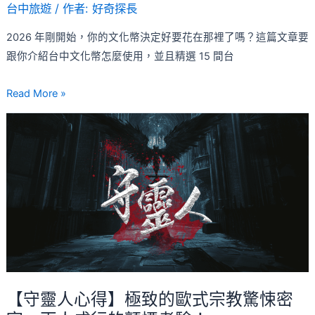
台中旅遊
/ 作者:
好奇探長
人
包，
2026 年剛開始，你的文化幣決定好要花在那裡了嗎？這篇文章要
精
跟你介紹台中文化幣怎麼使用，並且精選 15 間台
選
2026
Read More »
台
【守
中
靈
15
人
間
心
店
得】
家！
極
致
的
歐
式
【守靈人心得】極致的歐式宗教驚悚密
宗