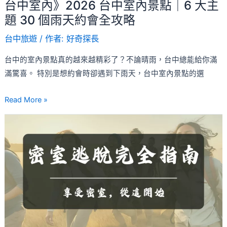
景
台中室內》2026 台中室內景點｜6 大主
點
題 30 個雨天約會全攻略
｜
台中旅遊
/ 作者:
好奇探長
6
大
台中的室內景點真的越來越精彩了？不論晴雨，台中總能給你滿
主
滿驚喜。 特別是想約會時卻遇到下雨天，台中室內景點的選
題
30
Read More »
個
【2026】
雨
密
天
室
約
逃
會
脫
全
遊
攻
玩
略
常