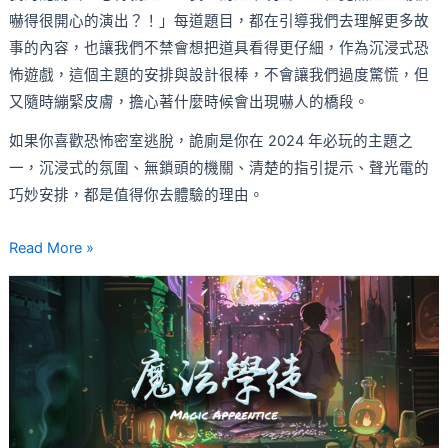
造
嚇得很開心的演出？！」每道題目，都在引導我們去理解更多故
超
事的內容，也讓我們不禁會想把道具看得更仔細，作為沉浸式恐
緊
怖遊戲，這個主題的安排與設計很棒，不會讓我們過度驚慌，但
張
又隨時繃緊皮膚，擔心著什麼時候會出現嚇人的橋段。
沉
如果你喜歡恐怖密室逃脫，詭廁是你在 2024 年必玩的主題之
浸
一，沉浸式的氛圍、無鎖頭的機關、清楚的指引提示、聲光電的
式
巧妙安排，都是值得你去體驗的理由。
恐
怖
Read More »
主
題
【魔
法
學
徒
心
得】