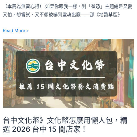
也
（本篇為無雷心得） 如果你跟我一樣，對「微恐」主題總是又愛
願
又怕，想嘗試、又不想被嚇到靈魂出竅——那《地醫禁區》
意
往
Read More »
前
台
走
中
的
文
輕
化
度
幣》
微
文
恐
化
體
幣
驗
怎
麼
台中文化幣》文化幣怎麼用懶人包，精
用
選 2026 台中 15 間店家！
懶