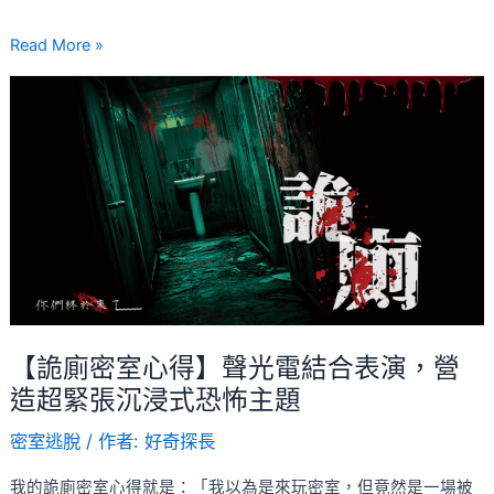
Read More »
【詭
廁
密
室
心
得】
聲
光
電
結
【詭廁密室心得】聲光電結合表演，營
合
造超緊張沉浸式恐怖主題
表
密室逃脫
/ 作者:
好奇探長
演，
營
我的詭廁密室心得就是：「我以為是來玩密室，但竟然是一場被