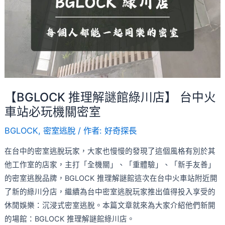
解
讚
謎
去
館
處！
綠
川
店】
台
【BGLOCK 推理解謎館綠川店】 台中火
中
車站必玩機關密室
火
車
BGLOCK
,
密室逃脫
/ 作者:
好奇探長
站
在台中的密室逃脫玩家，大家也慢慢的發現了這個風格有別於其
必
他工作室的店家，主打「全機關」、「重體驗」、「新手友善」
玩
的密室逃脫品牌，BGLOCK 推理解謎館這次在台中火車站附近開
機
了新的綠川分店，繼續為台中密室逃脫玩家推出值得投入享受的
關
休閒娛樂：沉浸式密室逃脫。本篇文章就來為大家介紹他們新開
密
的場館：BGLOCK 推理解謎館綠川店。
室