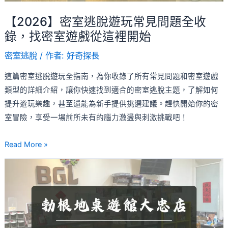
見
問
【2026】密室逃脫遊玩常見問題全收
題
錄，找密室遊戲從這裡開始
全
密室逃脫
/ 作者:
好奇探長
收
錄，
這篇密室逃脫遊玩全指南，為你收錄了所有常見問題和密室遊戲
找
類型的詳細介紹，讓你快速找到適合的密室逃脫主題，了解如何
密
提升遊玩樂趣，甚至還能為新手提供挑選建議。趕快開始你的密
室
室冒險，享受一場前所未有的腦力激盪與刺激挑戰吧！
遊
戲
Read More »
從
【勃
這
根
裡
地
開
大
始
忠