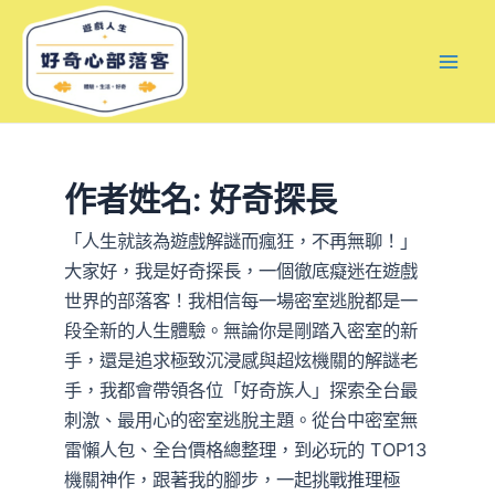
跳
文
Mai
至
章
Men
主
分
要
頁
內
容
作者姓名: 好奇探長
「人生就該為遊戲解謎而瘋狂，不再無聊！」
大家好，我是好奇探長，一個徹底癡迷在遊戲
世界的部落客！我相信每一場密室逃脫都是一
段全新的人生體驗。無論你是剛踏入密室的新
手，還是追求極致沉浸感與超炫機關的解謎老
手，我都會帶領各位「好奇族人」探索全台最
刺激、最用心的密室逃脫主題。從台中密室無
雷懶人包、全台價格總整理，到必玩的 TOP13
機關神作，跟著我的腳步，一起挑戰推理極