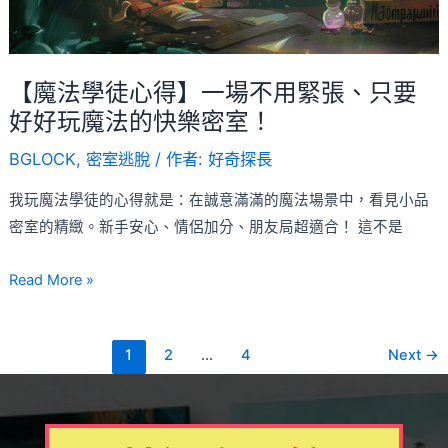
一
場
不
用
【魔法學徒心得】一場不用緊張、只要
緊
好好玩魔法的快樂密室！
張、
BGLOCK
,
密室逃脫
/ 作者:
好奇探長
只
要
我玩魔法學徒的心得就是：在誠意滿滿的魔法場景中，看見小品
好
密室的精緻。新手安心、情侶加分、朋友局超適合！ 這不是
好
玩
Read More »
魔
法
的
1
2
...
4
Next
→
快
樂
密