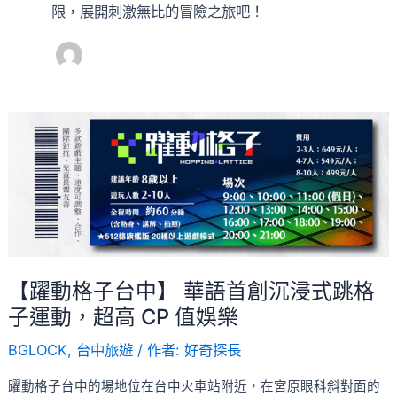
限，展開刺激無比的冒險之旅吧！
【躍
動
格
子
台
中】
華
【躍動格子台中】 華語首創沉浸式跳格
語
子運動，超高 CP 值娛樂
首
創
BGLOCK
,
台中旅遊
/ 作者:
好奇探長
沉
浸
躍動格子台中的場地位在台中火車站附近，在宮原眼科斜對面的