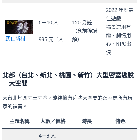
2022 年度最
佳遊戲
6－10 人
120 分鐘
場景運用有
（含前後講
趣、劇情用
武仁新村
995 元／人
解）
心、NPC出
沒
北部（台北、新北、桃園、新竹）大型密室逃脫
－大空間
大台北地區寸土寸金，能夠擁有這些大空間的密室是所有玩
家的福音。
主題名稱
人數／價格
時長
特色
4－8 人