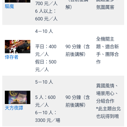
700 元／人
驅魔
解）
氛圍厲害
6 人以上：
600 元／人
4－10 人
全機關主
平日：400
90 分鐘（含
題、適合新
元／人
前後講解）
手、團隊合
倖存者
假日：500
作
元／人
5－10 人
異國風情、
場景用心、
5 人：600
90 分鐘（含
分組合作
元／人
前後講解）
天方夜譚
*此主題台北
6－10 人：
也玩得到唷
3300 元／場