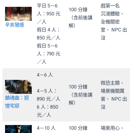
平日 5－6
戲第一名
100 分鐘
人：950 元
沉浸體驗、
（含前後講
／人
全機關密
辛亥隧道
解）
假日 4 人：
室、 NPC 出
850 元／人
沒
假日 5－6
人：790 元
／人
4－6 人
微恐主題、
100 分鐘
4－5 人：
場景機關厲
（含前後講
鎮魂曲：迴
890 元／人
害、 NPC 出
解）
憶宅邸
6 人：850
沒
元／人
4－10 人
100 分鐘
場景用心、