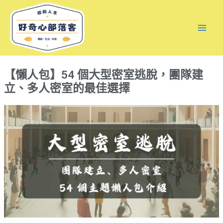
跳
Mai
至
Men
主
要
內
【懶人包】54 個大型密室逃脫，團隊建
容
立、多人密室的最佳選擇