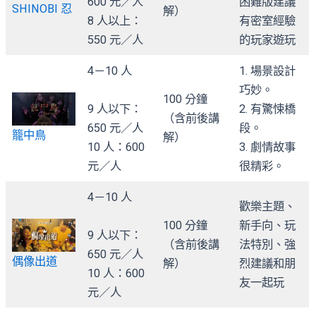
600 元／人
困難版建議
SHINOBI 忍
解）
8 人以上：
有密室經驗
550 元／人
的玩家遊玩
4－10 人
1. 場景設計
巧妙。
100 分鐘
9 人以下：
2. 有驚悚橋
（含前後講
650 元／人
段。
籠中鳥
解）
10 人：600
3. 劇情故事
元／人
很精彩。
4－10 人
歡樂主題、
100 分鐘
新手向、玩
9 人以下：
（含前後講
法特別、強
650 元／人
偶像出道
解）
烈建議和朋
10 人：600
友一起玩
元／人