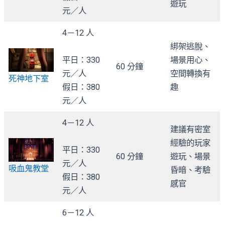
遊玩
元／人
4－12 人
綁架逃脫、
平日：330
場景用心、
60 分鐘
元／人
空間轉換有
死神地下室
假日：380
趣
元／人
4－12 人
建議有密室
經驗的玩家
平日：330
60 分鐘
遊玩、場景
元／人
吸血鬼教堂
昏暗、考驗
假日：380
感官
元／人
6－12 人