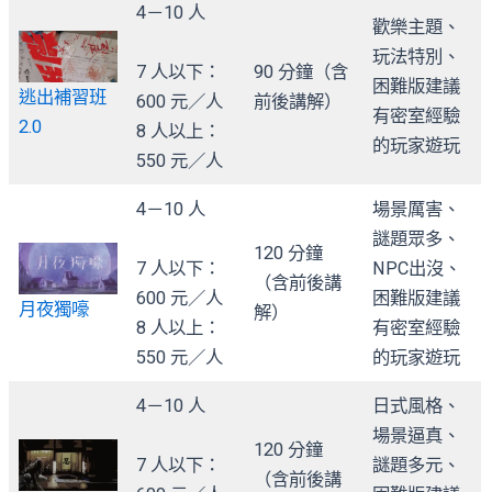
4－10 人
歡樂主題、
玩法特別、
7 人以下：
90 分鐘（含
困難版建議
逃出補習班
600 元／人
前後講解）
有密室經驗
2.0
8 人以上：
的玩家遊玩
550 元／人
4－10 人
場景厲害、
謎題眾多、
120 分鐘
7 人以下：
NPC出沒、
（含前後講
600 元／人
困難版建議
月夜獨嚎
解）
8 人以上：
有密室經驗
550 元／人
的玩家遊玩
4－10 人
日式風格、
場景逼真、
120 分鐘
7 人以下：
謎題多元、
（含前後講