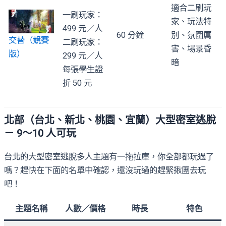
適合二刷玩
一刷玩家：
家、玩法特
499 元／人
60 分鐘
別、氛圍厲
交替（競賽
二刷玩家：
害、場景昏
版）
299 元／人
暗
每張學生證
折 50 元
北部（台北、新北、桃園、宜蘭）大型密室逃脫
－ 9～10 人可玩
台北的大型密室逃脫多人主題有一拖拉庫，你全部都玩過了
嗎？趕快在下面的名單中確認，還沒玩過的趕緊揪團去玩
吧！
主題名稱
人數／價格
時長
特色