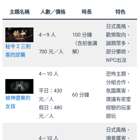
主題名稱
人數／價格
時長
特色
日式風格、
4－9 人
100 分鐘
歡樂取向、
（含前後講
謎題眾多、
秘令 2 三劍
700 元／人
解）
部分攀爬、
客的逆襲
NPC出沒
4－10 人
恐怖主題、
分組合作、
平日：430
氛圍厲害、
60 分鐘
被神遺棄的
元／人
建議有密室
女孩
假日：480
經驗的玩家
元／人
遊玩
日式風格、
4－10 人
場景厲害、