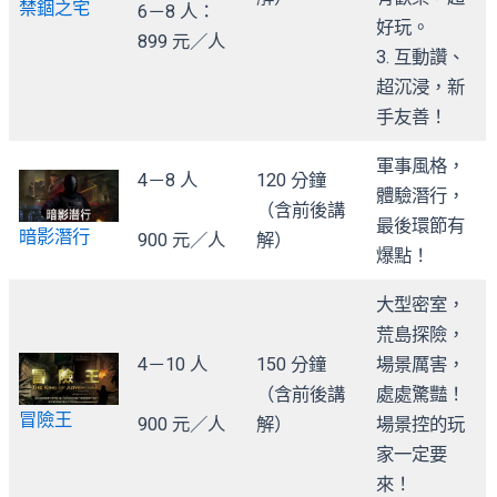
禁錮之宅
6－8 人：
好玩。
899 元／人
3. 互動讚、
超沉浸，新
手友善！
軍事風格，
4－8 人
120 分鐘
體驗潛行，
（含前後講
最後環節有
暗影潛行
900 元／人
解）
爆點！
大型密室，
荒島探險，
4－10 人
150 分鐘
場景厲害，
（含前後講
處處驚豔！
冒險王
900 元／人
解）
場景控的玩
家一定要
來！