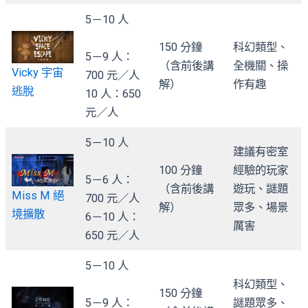
5－10 人
150 分鐘
科幻類型、
5－9 人：
（含前後講
全機關、操
Vicky 宇宙
700 元／人
解）
作有趣
逃脫
10 人：650
元／人
5－10 人
建議有密室
100 分鐘
經驗的玩家
5－6 人：
（含前後講
遊玩、謎題
Miss M 絕
700 元／人
解）
眾多、場景
境擴散
6－10 人：
厲害
650 元／人
5－10 人
科幻類型、
150 分鐘
5－9 人：
謎題眾多、