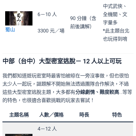
中式武俠、
6－10 人
全機關、文
90 分鐘（含
字量多
前後講解）
蜀山
3300 元／場
*此主題台北
也玩得到唷
中部（台中）大型密室逃脫－ 12 人以上可玩
我們都知道遊玩密室時最害怕被晾在一旁沒事做，但也很怕
太少人一起玩，謎題解不開始無法透過團隊合作解決，不過
這些大型密室逃脫主題，大多都有
分線劇情、難度較高
…等等
的特色，也很適合喜歡挑戰的玩家去嘗試！
主題名稱
人數／價格
時長
特色
4－12 人