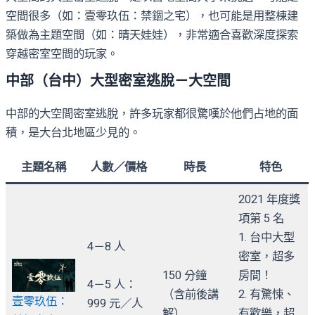
空間很多（如：壹零玖伍：禁錮之宅），也可能是用整棟建
築做為主題空間（如：晴天娃娃），非常適合喜歡深度探索
穿越密室空間的玩家。
中部（台中）大型密室逃脫－大空間
中部的大空間密室逃脫，許多玩家都很驚嘆於他們占地的面
積，是大台北地區少見的。
主題名稱
人數／價格
時長
特色
2021 年度獎
項第 5 名
1. 台中大型
4－8 人
密室，超多
150 分鐘
房間！
4－5 人：
（含前後講
2. 有驚悚、
壹零玖伍：
999 元／人
解）
有歡樂，超