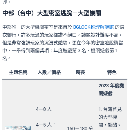
興。
中部（台中）大型密室逃脫－大型機關
中部唯一的大型機關密室是來自於
BGLOCK推理解謎館
的錦
衣御行，許多玩過的玩家都讚不絕口，謎題設計難度不高，
但是非常強調玩家的沉浸式體驗，更在今年的密室逃脫獎當
中，一舉得到兩個獎項：年度遊戲第 3 名、機關遊戲第 1
名。
主題名稱
人數／價格
時長
特色
2023 年度機
關遊戲
4－8 人
1. 台灣首見
的大型機
4－5 人：
關，超酷。
150－180 分