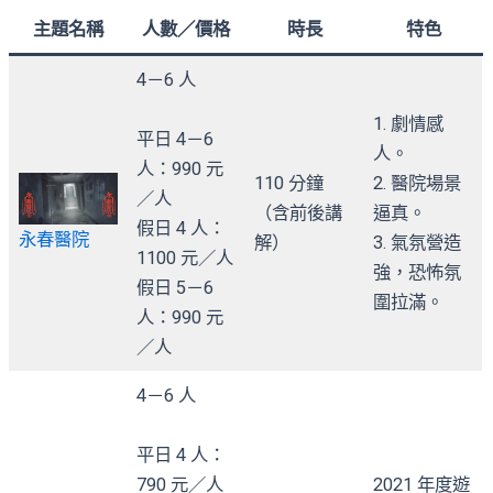
主題名稱
人數／價格
時長
特色
4－6 人
1. 劇情感
平日 4－6
人。
人：990 元
110 分鐘
2. 醫院場景
／人
（含前後講
逼真。
假日 4 人：
永春醫院
解）
3. 氣氛營造
1100 元／人
強，恐怖氛
假日 5－6
圍拉滿。
人：990 元
／人
4－6 人
平日 4 人：
790 元／人
2021 年度遊