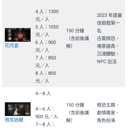
4 人：1300
2023 年度最
元／人
佳遊戲第一
5 人：1050
150 分鐘
名
元／人
（含前後講
古風微恐、
6 人：900
花月宴
解）
場景逼真、
元／人
沉浸體驗、
7 人：850
NPC 出沒
元／人
8 人：800
元／人
4－8 人
150 分鐘
微恐主題、
4－6 人：
（含前後講
劇情厲害、
900 元／人
微笑迷藏
解）
角色扮演
7－8 人：