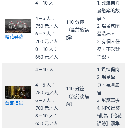
4－10 人
1. 改編自真
實懸案的故
4－5 人：
事。
110 分鐘
750 元／人
2. 場景氛圍
（含前後講
6－7 人：
營造棒。
暗花尋跡
解）
700 元／人
3. 有個人任
8－10 人：
務，不影響
650 元／人
主線。
4－10 人
1. 驚悚偏向
2. 場景逼
4－5 人：
真、氛圍厲
110 分鐘
750 元／人
害
（含前後講
6－7 人：
3. 謎題眾多
黃道追弒
解）
700 元／人
4. NPC出沒
8－10 人：
*此為【暗花
650 元／人
循跡】續集