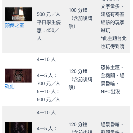
文字量多、
100 分鐘
500 元／人
建議有密室
（含前後講
平日學生優
經驗的玩家
顛倒之室
解）
惠：450／
遊玩
人
*此主題台北
也玩得到唷
4－10 人
恐怖主題、
120 分鐘
4－5 人：
全機關、場
（含前後講
700 元／人
景昏暗、
碟仙
解）
6－10 人：
NPC出沒
600 元／人
4－10 人
120 分鐘
場景昏暗、
4－5 人：
（含前後講
謎題量多、