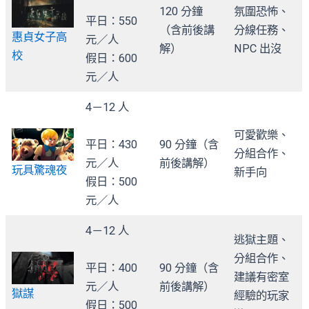
120 分鐘
氛圍恐怖、
平日：550
（含前後講
分線任務、
惠貞女子高
元／人
解）
NPC 出沒
校
假日：600
元／人
4－12 人
可愛歡樂、
平日：430
90 分鐘（含
分組合作、
元／人
前後講解）
玩具驚魂夜
新手向
假日：500
元／人
4－12 人
逃獄主題、
分組合作、
平日：400
90 分鐘（含
建議有密室
元／人
前後講解）
獄謀
經驗的玩家
假日：500