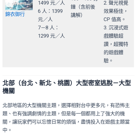
1499 元／人
2. 聲光視覺
鐘（含前後
6 人：1399
效果極佳，
錦衣御行
講解）
元／人
CP 值高。
7－8 人：
3. 沉浸式遊
1299 元／人
戲體驗超
讚，超獨特
的遊戲體
驗。
北部（台北、新北、桃園）大型密室逃脫－大型
機關
北部地區的大型機關主題，選擇相對台中更多元，有恐怖主
題、也有強調劇情的主題，但是每一個都用上了強大的機
關，讓玩家們可以忘懷日常的煩惱，盡情投入在遊戲主題當
中。