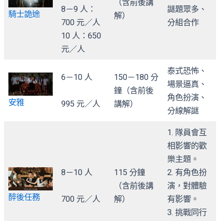
（含前後講
8－9 人：
謎題眾多、
騎士詭途
解）
700 元／人
分組合作
10 人：650
元／人
泰式恐怖、
6－10 人
150－180 分
場景逼真、
鐘（含前後
角色扮演、
安雅
995 元／人
講解）
分線解謎
1. 隊員會互
相影響的歡
樂主題。
8－10 人
115 分鐘
2. 有角色扮
（含前後講
演，對體驗
醉後任務
700 元／人
解）
有影響。
3. 挑戰同行