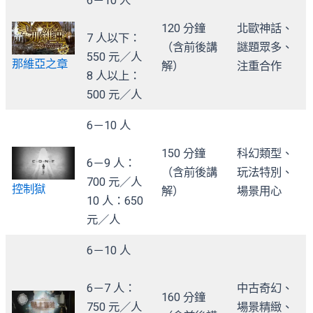
6－10 人
120 分鐘
北歐神話、
7 人以下：
（含前後講
謎題眾多、
550 元／人
那維亞之章
解）
注重合作
8 人以上：
500 元／人
6－10 人
150 分鐘
科幻類型、
6－9 人：
（含前後講
玩法特別、
700 元／人
控制獄
解）
場景用心
10 人：650
元／人
6－10 人
6－7 人：
中古奇幻、
160 分鐘
750 元／人
場景精緻、