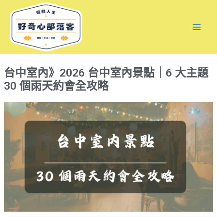
跳
Mai
至
Men
主
要
內
台中室內》2026 台中室內景點｜6 大主題
容
30 個雨天約會全攻略