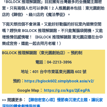
「BGLOCK 推理解謎館」目前擁有台灣最多的全機關主題密
室，只有兩個人也可以參與！2 人推薦劇本包括：
東光園創始
店的《歸宿》、綠川店的《魔法學徒》
。
下雨天想找個不會淋濕，又能好好動腦的好玩室內遊樂空間
嗎？趕快來
BGLOCK 推理解謎館
，不只能幫腦袋開機，又能
增進情侶感情喔！（
BGLOCK 推理解謎館
東光園店還在台中
樂成宮旁，還能一起去拜月老喔！）
BGLOCK 推理解謎館（東光園創始店）– 預約制
電話：04-2213-3896
地址：401 台中市東區東光園路 602 號
預約
：
https://bglock602.simplybook.asia/v2/
Google Map
：
https://g.co/kgs/2jEegPA
>> 閱讀更多
：
【歸宿密室心得】慢節奏沉浸式主題，讓玩家
深刻的體會劇情與故事