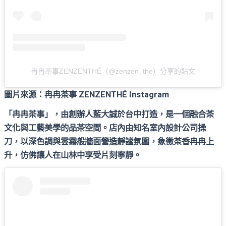
冉冉茶事ZENZENTHÉ（@zenzen_the）分享的貼文
圖片來源：冉冉茶事 ZENZENTHÉ Instagram
「冉冉茶事」，由創辦人藍大誠於台中打造，是一個融合茶
文化與工藝美學的品茶空間。店內由知名室內設計公司操
刀，以深色調與雲霧般牆面營造靜謐氛圍，象徵茶香冉冉上
升，仿佛讓人在山林中享受片刻寧靜。