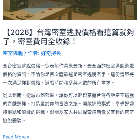
脫
與
價
故
格
事
看
【2026】台灣密室逃脫價格看這篇就夠
這
了，密室費用全收錄！
篇
密室逃脫
/ 作者:
好奇探長
就
夠
全台密室逃脫價格一覽表幫你帶來最新、最全面的密室逃脫遊戲
了，
價格的資訊。不論你是首次體驗還是密室逃脫老手，這份清單將
密
一次滿足你對價格、遊戲時間和參與人數的所有需求。
室
從北到南，從城市到郊區，讓你可以輕鬆掌握台灣各地密室逃脫
費
的遊戲選擇，打造屬於你的冒險之旅。開啟挑戰模式，準備好迎
用
接謎題和解謎的挑戰，跟朋友家人共同探索這刺激又有趣的密室
全
逃脫體驗。
收
錄！
Read More »