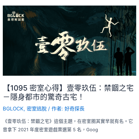
【1095
密
室
心
得】
壹
零
玖
伍：
禁
【1095 密室心得】壹零玖伍：禁錮之宅
錮
－隱身都市的驚奇古宅！
之
BGLOCK
,
密室逃脫
/ 作者:
好奇探長
宅
－
《壹零玖伍：禁錮之宅》這個主題，在密室圈其實早就有名。它
隱
曾拿下 2021 年度密室遊戲票選第 5 名，Goog
身