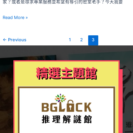
家？或者是尋求專業服務並希望有導引的密室老手？今天我要
室
逃
Read More »
脫
遊
戲
←
Previous
1
2
3
必
玩
工
精選主題館
作
室