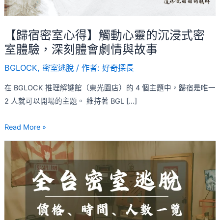
動
心
靈
【歸宿密室心得】觸動心靈的沉浸式密
的
室體驗，深刻體會劇情與故事
沉
BGLOCK
,
密室逃脫
/ 作者:
好奇探長
浸
式
在 BGLOCK 推理解謎館（東光園店）的 4 個主題中，歸宿是唯一
密
2 人就可以開場的主題。 維持著 BGL […]
室
體
Read More »
驗，
【2026】
深
台
刻
灣
體
密
會
室
劇
逃
情