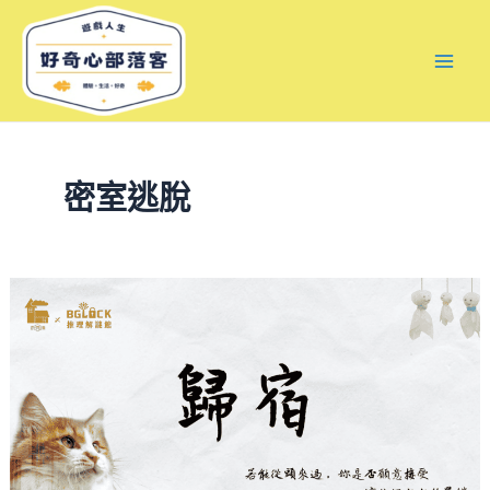
跳
文
Mai
至
章
Men
主
分
要
頁
內
容
密室逃脫
【歸
宿
密
室
心
得】
觸