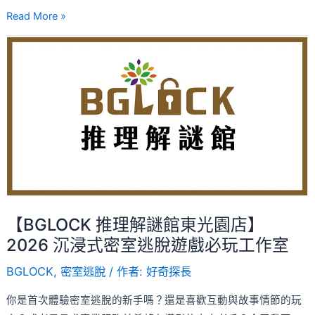
都
Read More »
市
【BGLOCK
的
推
驚
理
奇
解
古
謎
宅！
館
東
光
園
店】
【BGLOCK 推理解謎館東光園店】
2026
2026 沉浸式密室逃脫遊戲必玩工作室
沉
BGLOCK
,
密室逃脫
/ 作者:
好奇探長
浸
式
你是首次體驗密室逃脫的新手嗎？還是喜歡互動與故事情節的玩
密