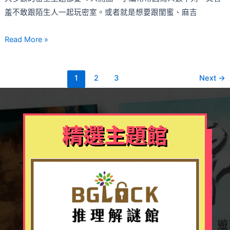
主
羞不敢跟陌生人一起玩密室。或者就是想要跟閨蜜、麻吉
題，
隨
Read More »
時
可
揪
1
2
3
Next
→
簡
單
開
精選主題館
團