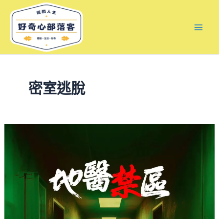
跳
文
Mai
至
章
Men
主
分
要
頁
內
容
密室逃脫
【地
醫
禁
區
心
得】
一