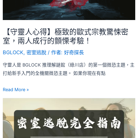
致
體
的
驗
歐
式
【守靈人心得】極致的歐式宗教驚悚密
宗
室，兩人成行的顫慄考驗！
教
BGLOCK
,
密室逃脫
/ 作者:
好奇探長
驚
悚
守靈人是 BGLOCK 推理解謎館（綠川店）的第一個微恐主題，主
密
打給新手入門的全機關微恐主題。 如果你現在有點
室，
兩
Read More »
人
【2026】
成
密
行
室
的
逃
顫
脫
慄