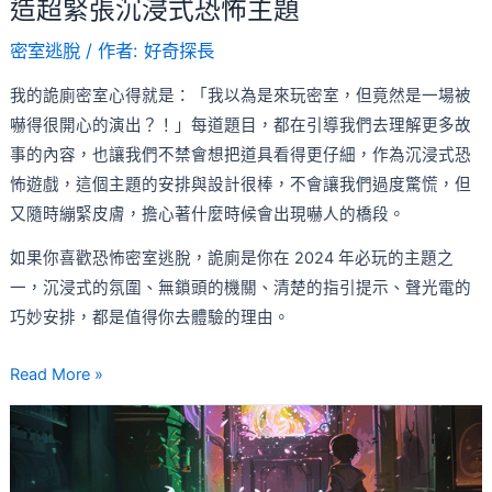
造超緊張沉浸式恐怖主題
表
密室逃脫
/ 作者:
好奇探長
演，
營
我的詭廁密室心得就是：「我以為是來玩密室，但竟然是一場被
造
嚇得很開心的演出？！」每道題目，都在引導我們去理解更多故
超
事的內容，也讓我們不禁會想把道具看得更仔細，作為沉浸式恐
緊
怖遊戲，這個主題的安排與設計很棒，不會讓我們過度驚慌，但
張
又隨時繃緊皮膚，擔心著什麼時候會出現嚇人的橋段。
沉
如果你喜歡恐怖密室逃脫，詭廁是你在 2024 年必玩的主題之
浸
一，沉浸式的氛圍、無鎖頭的機關、清楚的指引提示、聲光電的
式
巧妙安排，都是值得你去體驗的理由。
恐
怖
Read More »
主
題
【魔
法
學