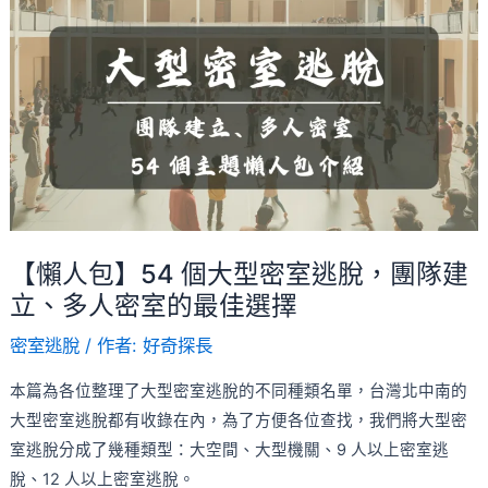
了
人
一
包】
段
54
人
個
生
大
片
型
段
密
室
逃
【懶人包】54 個大型密室逃脫，團隊建
脫，
立、多人密室的最佳選擇
團
密室逃脫
/ 作者:
好奇探長
隊
建
本篇為各位整理了大型密室逃脫的不同種類名單，台灣北中南的
立、
大型密室逃脫都有收錄在內，為了方便各位查找，我們將大型密
多
室逃脫分成了幾種類型：大空間、大型機關、9 人以上密室逃
人
脫、12 人以上密室逃脫。