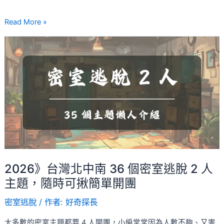
密
室
Read More »
的
2026》
最
台
佳
灣
選
北
擇
中
南
36
個
密
室
2026》台灣北中南 36 個密室逃脫 2 人
逃
主題，隨時可揪簡單開團
脫
密室逃脫
/ 作者:
好奇探長
2
人
大多數的密室主題都要 4 人開團，小編常常因為人數不夠、又害