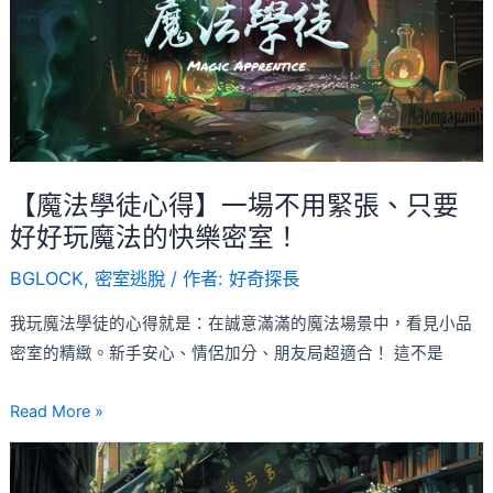
徒
心
得】
一
場
不
用
【魔法學徒心得】一場不用緊張、只要
緊
好好玩魔法的快樂密室！
張、
BGLOCK
,
密室逃脫
/ 作者:
好奇探長
只
要
我玩魔法學徒的心得就是：在誠意滿滿的魔法場景中，看見小品
好
密室的精緻。新手安心、情侶加分、朋友局超適合！ 這不是
好
玩
Read More »
魔
【怪
法
奇
的