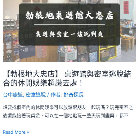
裡
地
開
大
始
忠
店】
桌
遊
館
與
【勃根地大忠店】 桌遊館與密室逃脫結
密
合的休閒娛樂超讚去處！
室
逃
台中旅遊
,
密室逃脫
/ 作者:
好奇探長
脫
想要找個室內的休閒娛樂可以放鬆跟朋友一起玩嗎？玩完密室之
結
後還能接著玩桌遊，可以在一個地點玩一整天玩到盡興，都不
合
的
Read More »
休