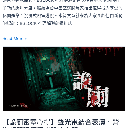
的密室逃脫品牌，BGLOCK 推理解謎館這次在台中火車站附近開
機
了新的綠川分店，繼續為台中密室逃脫玩家推出值得投入享受的
關
休閒娛樂：沉浸式密室逃脫。本篇文章就來為大家介紹他們新開
密
的場館：BGLOCK 推理解謎館綠川店。
室
Read More »
【詭
廁
密
室
心
得】
聲
光
電
結
【詭廁密室心得】聲光電結合表演，營
合