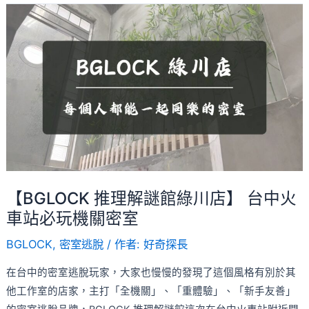
閒
【BGLOCK
娛
推
樂
理
超
解
讚
謎
去
館
處！
綠
川
店】
台
【BGLOCK 推理解謎館綠川店】 台中火
中
車站必玩機關密室
火
車
BGLOCK
,
密室逃脫
/ 作者:
好奇探長
站
在台中的密室逃脫玩家，大家也慢慢的發現了這個風格有別於其
必
他工作室的店家，主打「全機關」、「重體驗」、「新手友善」
玩