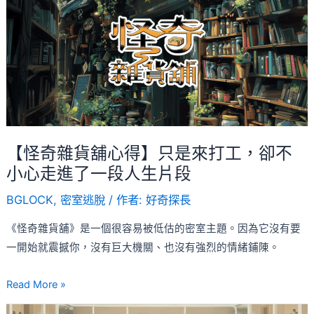
雜
快
貨
樂
舖
密
心
室！
得】
只
是
來
【怪奇雜貨舖心得】只是來打工，卻不
打
小心走進了一段人生片段
工，
BGLOCK
,
密室逃脫
/ 作者:
好奇探長
卻
不
《怪奇雜貨舖》是一個很容易被低估的密室主題。因為它沒有要
小
一開始就震撼你，沒有巨大機關、也沒有強烈的情緒鋪陳。
心
走
Read More »
進
【懶