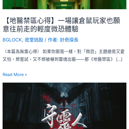
場
讓
倉
【地醫禁區心得】一場讓倉鼠玩家也願
鼠
意往前走的輕度微恐體驗
玩
BGLOCK
,
密室逃脫
/ 作者:
好奇探長
家
也
（本篇為無雷心得） 如果你跟我一樣，對「微恐」主題總是又愛
願
又怕，想嘗試、又不想被嚇到靈魂出竅——那《地醫禁區》 […]
意
往
Read More »
前
【守
走
靈
的
人
輕
心
度
得】
微
極
恐